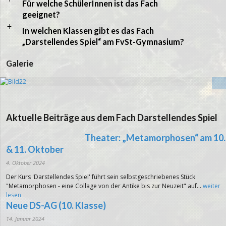
Für welche SchülerInnen ist das Fach
geeignet?
a
In welchen Klassen gibt es das Fach
„Darstellendes Spiel“ am FvSt-Gymnasium?
Galerie
1
2
Aktuelle Beiträge aus dem Fach Darstellendes Spiel
3
4
Theater: „Metamorphosen“ am 10.
5
6
& 11. Oktober
7
4. Oktober 2024
8
9
Der Kurs 'Darstellendes Spiel' führt sein selbstgeschriebenes Stück
"Metamorphosen - eine Collage von der Antike bis zur Neuzeit" auf...
weiter
10
lesen
11
Neue DS-AG (10. Klasse)
12
13
14. Januar 2024
14