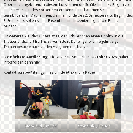
Oberstufe angeboten. In diesem Kurs lernen die SchülerInnen zu Beginn vor
allem Techniken des Körpertheaters kennen und widmen sich
teambildenden Maßnahmen, denn am Ende des 2. Semesters / zu Beginn des
3. Semesters sollen sie als Ensemble eine Inszenierung auf die Bühne
bringen.
Ein weiteres Ziel des Kurses ist es, den SchülerInnen einen Einblick in die
Theaterlandschaft Berlins zu vermitteln. Daher gehören regelmäßige
Theaterbesuche auch zu den Aufgaben des Kurses.
Die
nächste Aufführung
erfolgt voraussichtlich im
Oktober 2026
(nähere
Infos folgen dann hier).
Kontakt: a.rabe@steingymnasium.de (Alexandra Rabe)
Standbild „Freude“
Standbild „Trauer“