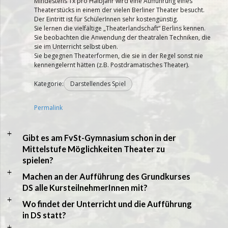
Mindestens 1x pro Halbjahr wird eine Aufführung eines
Theaterstücks in einem der vielen Berliner Theater besucht.
Der Eintritt ist für SchülerInnen sehr kostengünstig.
Sie lernen die vielfältige „Theaterlandschaft“ Berlins kennen.
Sie beobachten die Anwendung der theatralen Techniken, die
sie im Unterricht selbst üben.
Sie begegnen Theaterformen, die sie in der Regel sonst nie
kennengelernt hätten (z.B. Postdramatisches Theater).
Kategorie:
Darstellendes Spiel
Permalink
a
Gibt es am FvSt-Gymnasium schon in der
Mittelstufe Möglichkeiten Theater zu
spielen?
a
Machen an der Aufführung des Grundkurses
DS alle KursteilnehmerInnen mit?
a
Wo findet der Unterricht und die Aufführung
in DS statt?
a