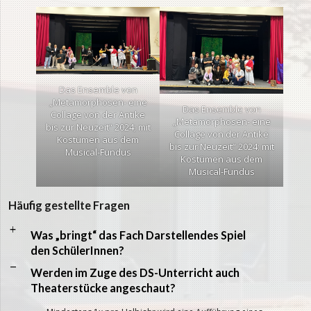
Das Ensemble von
„Metamorphosen- eine
Das Ensemble von
Collage von der Antike
„Metamorphosen- eine
bis zur Neuzeit“ 2024; mit
Collage von der Antike
Kostümen aus dem
bis zur Neuzeit“ 2024; mit
Musical-Fundus
Kostümen aus dem
Musical-Fundus
Häufig gestellte Fragen
a
Was „bringt“ das Fach Darstellendes Spiel
den SchülerInnen?
A
Werden im Zuge des DS-Unterricht auch
Theaterstücke angeschaut?