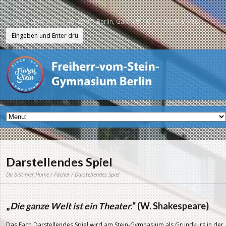
Freiherr-vom-Stein-Gymnasium Berlin, Galenstr. 40-44, 13597 Berlin
Darstellendes Spiel
Du bist hier:
Home
/
Fächer
/ Darstellendes Spiel
„
Die ganze Welt ist ein Theater.
“ (W. Shakespeare)
Das Fach Darstellendes Spiel wird am Stein-Gymnasium als Grundkurs in der