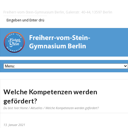
Freiherr-vom-Stein-Gymnasium Berlin, Galenstr. 40-44, 13597 Berlin
Welche Kompetenzen werden
gefördert?
Du bist hier:
Home
/
Aktuelles
/ Welche Kompetenzen werden gefördert?
13. Januar 2021