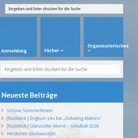
Organisatorisches
Fächer
Anmeldung
Neueste Beiträge
Schöne Sommerferien!
[Rückblick:] Englisch-LKs bei „Debating Matters“
[Rückblick:] Glanzvoller Abend – Schulball 2026
Herzlichen Glückwunsch!