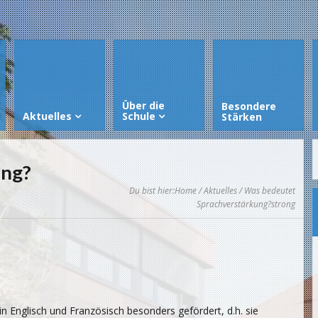
Über die
Besondere
Aktuelles
Schule
Stärken
ung?
Du bist hier:
Home
/
Aktuelles
/ Was bedeutet
Sprachverstärkung?strong
n Englisch und Französisch besonders gefördert, d.h. sie