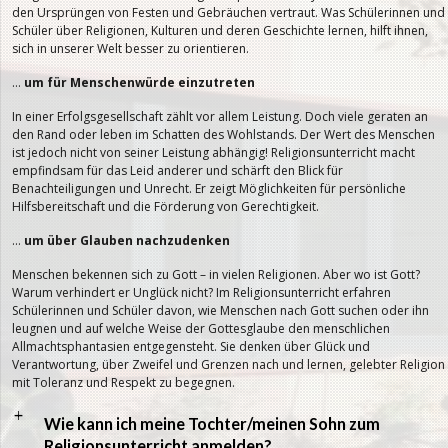
den Ursprüngen von Festen und Gebräuchen vertraut. Was Schülerinnen und
Schüler über Religionen, Kulturen und deren Geschichte lernen, hilft ihnen,
sich in unserer Welt besser zu orientieren.
…
um für Menschenwürde einzutreten
In einer Erfolgsgesellschaft zählt vor allem Leistung. Doch viele geraten an
den Rand oder leben im Schatten des Wohlstands. Der Wert des Menschen
ist jedoch nicht von seiner Leistung abhängig! Religionsunterricht macht
empfindsam für das Leid anderer und schärft den Blick für
Benachteiligungen und Unrecht. Er zeigt Möglichkeiten für persönliche
Hilfsbereitschaft und die Förderung von Gerechtigkeit.
…
um über Glauben nachzudenken
Menschen bekennen sich zu Gott – in vielen Religionen. Aber wo ist Gott?
Warum verhindert er Unglück nicht? Im Religionsunterricht erfahren
Schülerinnen und Schüler davon, wie Menschen nach Gott suchen oder ihn
leugnen und auf welche Weise der Gottesglaube den menschlichen
Allmachtsphantasien entgegensteht. Sie denken über Glück und
Verantwortung, über Zweifel und Grenzen nach und lernen, gelebter Religion
mit Toleranz und Respekt zu begegnen.
a
Wie kann ich meine Tochter/meinen Sohn zum
Religionsunterricht anmelden?