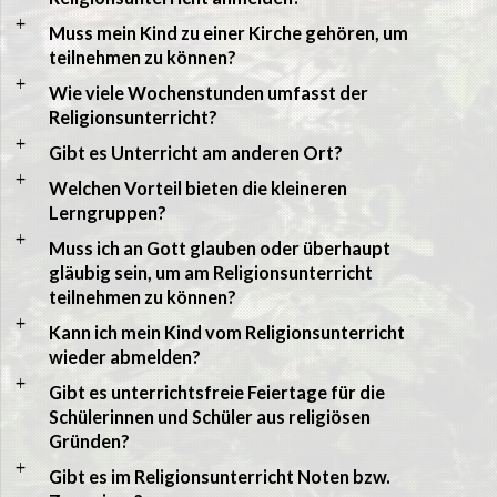
a
Muss mein Kind zu einer Kirche gehören, um
teilnehmen zu können?
a
Wie viele Wochenstunden umfasst der
Religionsunterricht?
a
Gibt es Unterricht am anderen Ort?
a
Welchen Vorteil bieten die kleineren
Lerngruppen?
a
Muss ich an Gott glauben oder überhaupt
gläubig sein, um am Religionsunterricht
teilnehmen zu können?
a
Kann ich mein Kind vom Religionsunterricht
wieder abmelden?
a
Gibt es unterrichtsfreie Feiertage für die
Schülerinnen und Schüler aus religiösen
Gründen?
a
Gibt es im Religionsunterricht Noten bzw.