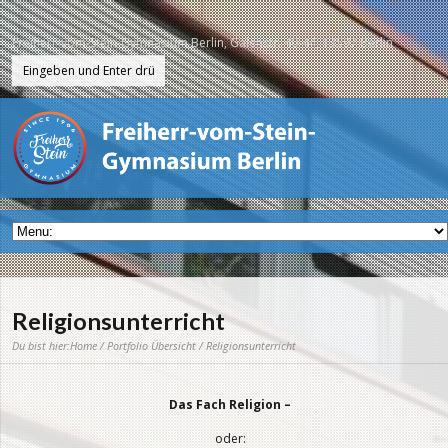
Freiherr-vom-Stein-Gymnasium Berlin, Galenstr. 40-44, 13597 Berlin
Religionsunterricht
Du bist hier:
Home
/
Portfolio Übersicht
/ Religionsunterricht
Das Fach Religion –
oder: