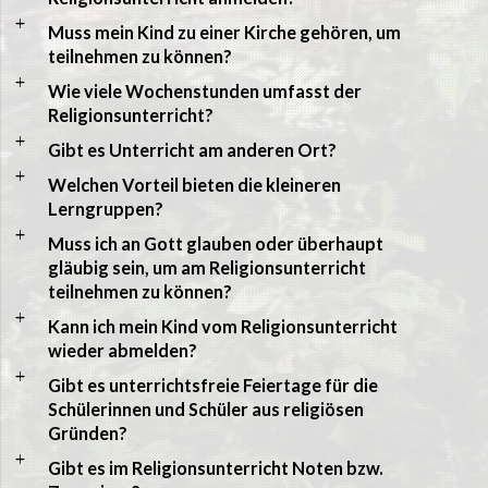
a
Muss mein Kind zu einer Kirche gehören, um
teilnehmen zu können?
a
Wie viele Wochenstunden umfasst der
Religionsunterricht?
a
Gibt es Unterricht am anderen Ort?
a
Welchen Vorteil bieten die kleineren
Lerngruppen?
a
Muss ich an Gott glauben oder überhaupt
gläubig sein, um am Religionsunterricht
teilnehmen zu können?
a
Kann ich mein Kind vom Religionsunterricht
wieder abmelden?
a
Gibt es unterrichtsfreie Feiertage für die
Schülerinnen und Schüler aus religiösen
Gründen?
a
Gibt es im Religionsunterricht Noten bzw.