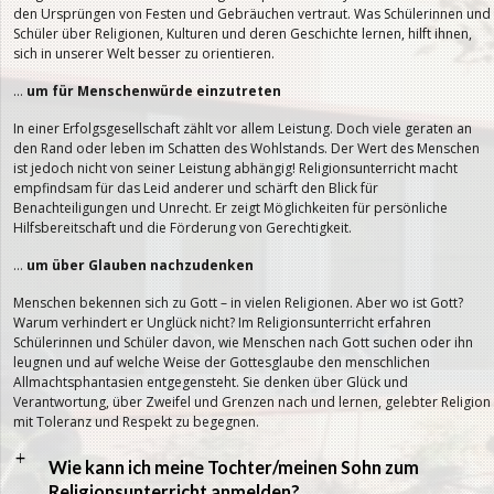
den Ursprüngen von Festen und Gebräuchen vertraut. Was Schülerinnen und
Schüler über Religionen, Kulturen und deren Geschichte lernen, hilft ihnen,
sich in unserer Welt besser zu orientieren.
…
um für Menschenwürde einzutreten
In einer Erfolgsgesellschaft zählt vor allem Leistung. Doch viele geraten an
den Rand oder leben im Schatten des Wohlstands. Der Wert des Menschen
ist jedoch nicht von seiner Leistung abhängig! Religionsunterricht macht
empfindsam für das Leid anderer und schärft den Blick für
Benachteiligungen und Unrecht. Er zeigt Möglichkeiten für persönliche
Hilfsbereitschaft und die Förderung von Gerechtigkeit.
…
um über Glauben nachzudenken
Menschen bekennen sich zu Gott – in vielen Religionen. Aber wo ist Gott?
Warum verhindert er Unglück nicht? Im Religionsunterricht erfahren
Schülerinnen und Schüler davon, wie Menschen nach Gott suchen oder ihn
leugnen und auf welche Weise der Gottesglaube den menschlichen
Allmachtsphantasien entgegensteht. Sie denken über Glück und
Verantwortung, über Zweifel und Grenzen nach und lernen, gelebter Religion
mit Toleranz und Respekt zu begegnen.
a
Wie kann ich meine Tochter/meinen Sohn zum
Religionsunterricht anmelden?