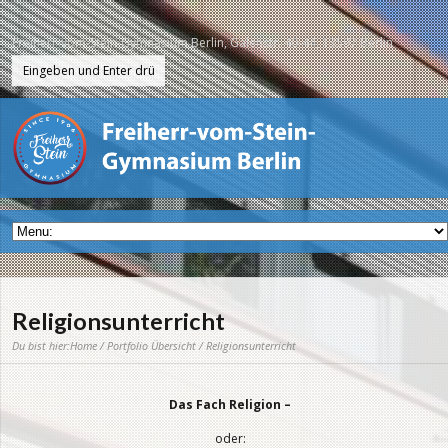
Freiherr-vom-Stein-Gymnasium Berlin, Galenstr. 40-44, 13597 Berlin
Religionsunterricht
Du bist hier:
Home
/
Portfolio Übersicht
/ Religionsunterricht
Das Fach Religion –
oder: