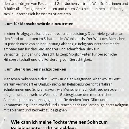
den Ursprüngen von Festen und Gebräuchen vertraut. Was Schülerinnen und
Schüler über Religionen, Kulturen und deren Geschichte lernen, hilft ihnen,
sich in unserer Welt besser zu orientieren.
…
um für Menschenwürde einzutreten
In einer Erfolgsgesellschaft zählt vor allem Leistung. Doch viele geraten an
den Rand oder leben im Schatten des Wohlstands. Der Wert des Menschen
ist jedoch nicht von seiner Leistung abhängig! Religionsunterricht macht
empfindsam für das Leid anderer und schärft den Blick für
Benachteiligungen und Unrecht. Er zeigt Möglichkeiten für persönliche
Hilfsbereitschaft und die Förderung von Gerechtigkeit.
…
um über Glauben nachzudenken
Menschen bekennen sich zu Gott – in vielen Religionen. Aber wo ist Gott?
Warum verhindert er Unglück nicht? Im Religionsunterricht erfahren
Schülerinnen und Schüler davon, wie Menschen nach Gott suchen oder ihn
leugnen und auf welche Weise der Gottesglaube den menschlichen
Allmachtsphantasien entgegensteht. Sie denken über Glück und
Verantwortung, über Zweifel und Grenzen nach und lernen, gelebter Religion
mit Toleranz und Respekt zu begegnen.
a
Wie kann ich meine Tochter/meinen Sohn zum
Religionsunterricht anmelden?