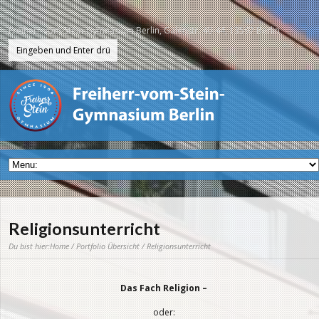
Freiherr-vom-Stein-Gymnasium Berlin, Galenstr. 40-44, 13597 Berlin
Religionsunterricht
Du bist hier:
Home
/
Portfolio Übersicht
/ Religionsunterricht
Das Fach Religion –
oder: