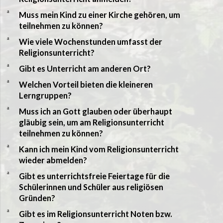
a
Muss mein Kind zu einer Kirche gehören, um
teilnehmen zu können?
a
Wie viele Wochenstunden umfasst der
Religionsunterricht?
a
Gibt es Unterricht am anderen Ort?
a
Welchen Vorteil bieten die kleineren
Lerngruppen?
a
Muss ich an Gott glauben oder überhaupt
gläubig sein, um am Religionsunterricht
teilnehmen zu können?
a
Kann ich mein Kind vom Religionsunterricht
wieder abmelden?
a
Gibt es unterrichtsfreie Feiertage für die
Schülerinnen und Schüler aus religiösen
Gründen?
a
Gibt es im Religionsunterricht Noten bzw.