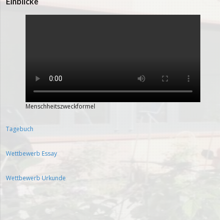
Einblicke
Menschheitszweckformel
Tagebuch
Wettbewerb Essay
Wettbewerb Urkunde