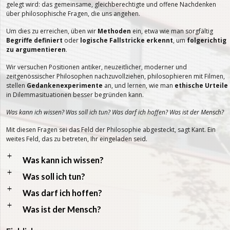
gelegt wird: das gemeinsame, gleichberechtigte und offene Nachdenken
über philosophische Fragen, die uns angehen.
Um dies zu erreichen, üben wir
Methoden
ein, etwa wie man sorgfältig
Begriffe definiert
oder
logische Fallstricke erkennt
, um
folgerichtig
zu argumentieren
.
Wir versuchen Positionen antiker, neuzeitlicher, moderner und
zeitgenössischer Philosophen nachzuvollziehen, philosophieren mit Filmen,
stellen
Gedankenexperimente
an, und lernen, wie man
ethische Urteile
in Dilemmasituationen besser begründen kann.
Was kann ich wissen? Was soll ich tun? Was darf ich hoffen? Was ist der Mensch?
Mit diesen Fragen sei das Feld der Philosophie abgesteckt, sagt Kant. Ein
weites Feld, das zu betreten, Ihr eingeladen seid.
a
Was kann ich wissen?
a
Was soll ich tun?
a
Was darf ich hoffen?
a
Was ist der Mensch?