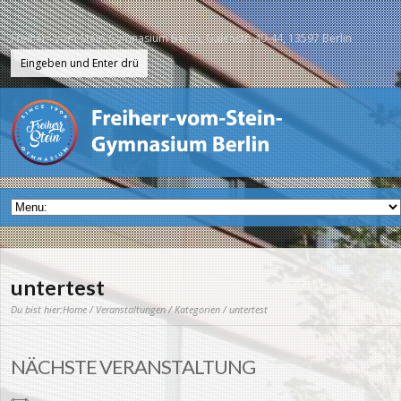
Freiherr-vom-Stein-Gymnasium Berlin, Galenstr. 40-44, 13597 Berlin
untertest
Du bist hier:
Home
/
Veranstaltungen
/
Kategorien
/ untertest
NÄCHSTE VERANSTALTUNG