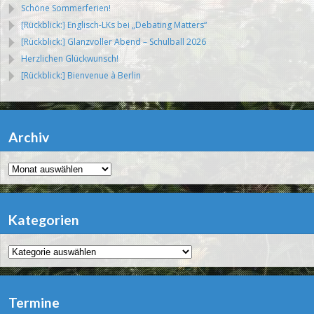
Schöne Sommerferien!
[Rückblick:] Englisch-LKs bei „Debating Matters“
[Rückblick:] Glanzvoller Abend – Schulball 2026
Herzlichen Glückwunsch!
[Rückblick:] Bienvenue à Berlin
Archiv
Archiv
Kategorien
Kategorien
Termine