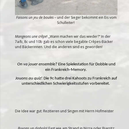
Faisons un jeu de boules
– und der Sieger bekommt ein Eis vom
Schulleiter!
Mangeons une crêpe
! „Wann machen wir das wieder?“ In der
7a/b, 8c und 10b gab es schon viele begabte Crêpes-Bäcker
und Bäckerinnen. Und die anderen sind es geworden!
On va jouer ensemble
?
Eine Spielestation für Dobble und
ein Frankreich-Memory.
Jouons au quiz
! Die 9c hatte drei Kahoots zu Frankreich auf
unterschiedlichen Schwierigkeitsstufen vorbereitet.
Die Idee war gut: Rezitieren und Singen mit Herrn Hofmeister
Buvons un diabolo
! Fast wie am Strand in Nizza oder Biarritz: