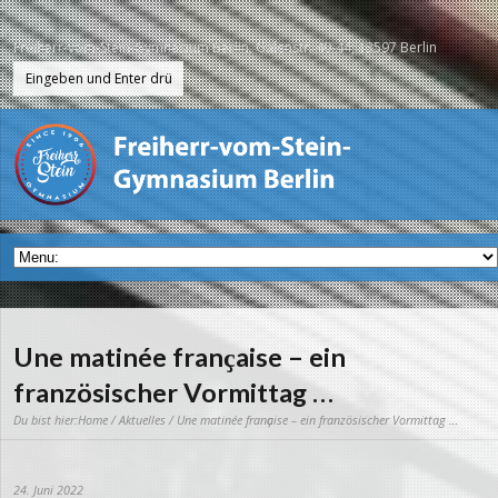
Freiherr-vom-Stein-Gymnasium Berlin, Galenstr. 40-44, 13597 Berlin
Une matinée franҫaise – ein
französischer Vormittag …
Du bist hier:
Home
/
Aktuelles
/ Une matinée franҫaise – ein französischer Vormittag …
24. Juni 2022