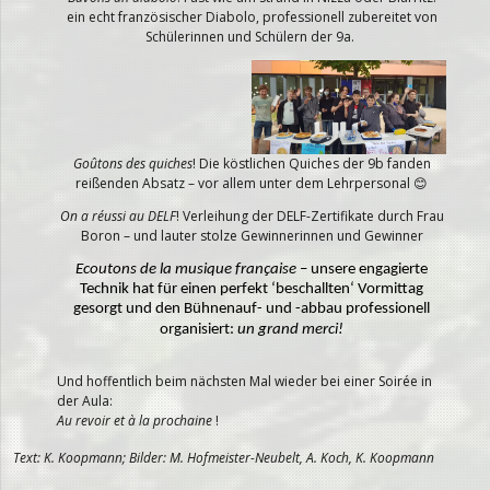
ein echt französischer Diabolo, professionell zubereitet von
Schülerinnen und Schülern der 9a.
Goûtons des quiches
! Die köstlichen Quiches der 9b fanden
reißenden Absatz – vor allem unter dem Lehrpersonal 😊
On a réussi au DELF
! Verleihung der DELF-Zertifikate durch Frau
Boron – und lauter stolze Gewinnerinnen und Gewinner
Ecoutons de la musique franҫaise
– unsere engagierte
Technik hat für einen perfekt ‘beschallten‘ Vormittag
gesorgt und den Bühnenauf- und -abbau professionell
organisiert:
un grand merci!
Und hoffentlich beim nächsten Mal wieder bei einer Soirée in
der Aula:
Au revoir et à la prochaine
!
Text: K. Koopmann; Bilder: M. Hofmeister-Neubelt, A. Koch, K. Koopmann