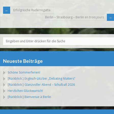
Erfolgreiche Ruderregatta
Berlin – Strasbourg – Berlin en trois jours
Neueste Beiträge
Schöne Sommerferien!
[Rückblick:] Englisch-LKs bei „Debating Matters“
[Rückblick:] Glanzvoller Abend – Schulball 2026
Herzlichen Glückwunsch!
[Rückblick:] Bienvenue à Berlin