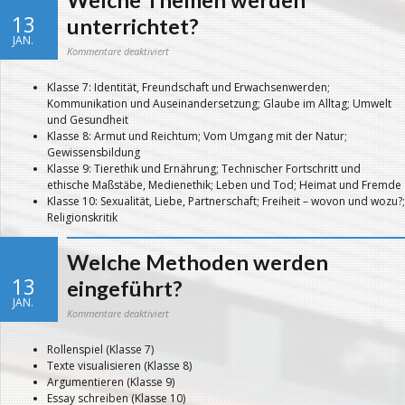
Welche Themen werden
13
unterrichtet?
JAN.
für
Kommentare deaktiviert
Welche
Themen
werden
Klasse 7: Identität, Freundschaft und Erwachsenwerden;
unterrichtet?
Kommunikation und Auseinandersetzung; Glaube im Alltag; Umwelt
und Gesundheit
Klasse 8: Armut und Reichtum; Vom Umgang mit der Natur;
Gewissensbildung
Klasse 9: Tierethik und Ernährung; Technischer Fortschritt und
ethische Maßstäbe, Medienethik; Leben und Tod; Heimat und Fremde
Klasse 10: Sexualität, Liebe, Partnerschaft; Freiheit – wovon und wozu?;
Religionskritik
Welche Methoden werden
13
eingeführt?
JAN.
für
Kommentare deaktiviert
Welche
Methoden
werden
Rollenspiel (Klasse 7)
eingeführt?
Texte visualisieren (Klasse 8)
Argumentieren (Klasse 9)
Essay schreiben (Klasse 10)