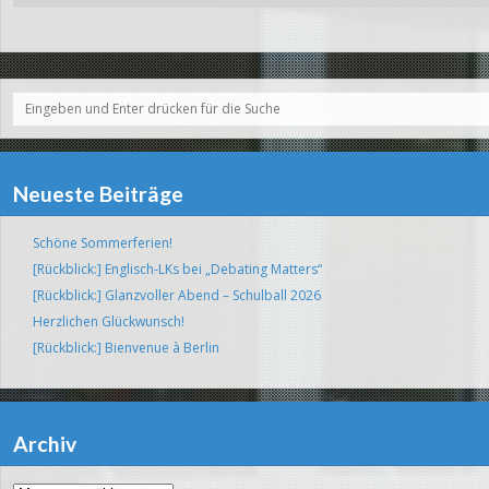
Neueste Beiträge
Schöne Sommerferien!
[Rückblick:] Englisch-LKs bei „Debating Matters“
[Rückblick:] Glanzvoller Abend – Schulball 2026
Herzlichen Glückwunsch!
[Rückblick:] Bienvenue à Berlin
Archiv