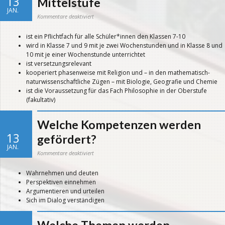
13
Mittelstufe
JAN.
für
Kommentare deaktiviert
Das
neue
Fach
ist ein Pflichtfach für alle Schüler*innen den Klassen 7-10
in
der
wird in Klasse 7 und 9 mit je zwei Wochenstunden und in Klasse 8 und
gymnasialen
Mittelstufe
10 mit je einer Wochenstunde unterrichtet
ist versetzungsrelevant
kooperiert phasenweise mit Religion und – in den mathematisch-
naturwissenschaftliche Zügen – mit Biologie, Geografie und Chemie
ist die Voraussetzung für das Fach Philosophie in der Oberstufe
(fakultativ)
Welche Kompetenzen werden
13
gefördert?
JAN.
für
Kommentare deaktiviert
Welche
Kompetenzen
werden
Wahrnehmen und deuten
gefördert?
Perspektiven einnehmen
Argumentieren und urteilen
Sich im Dialog verständigen