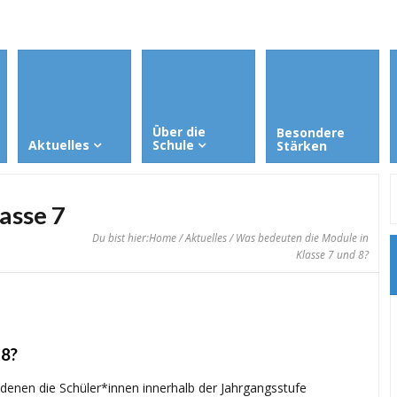
Über die
Besondere
Aktuelles
Schule
Stärken
asse 7
Du bist hier:
Home
/
Aktuelles
/ Was bedeuten die Module in
Klasse 7 und 8?
 8?
denen die Schüler*innen innerhalb der Jahrgangsstufe